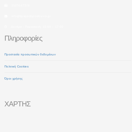
2105147576
info@kpapadopoulou-co.gr
Δευτέρα - Παρασκευή: 10:00 - 17:00
Πληροφορίες
Προστασία προσωπικών δεδομένων
Πολιτική Cookies
Όροι χρήσης
ΧΑΡΤΗΣ