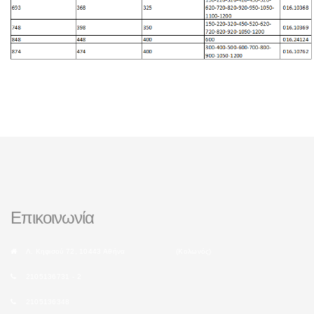
Επικοινωνία
Λ. Κηφισού 72, 10443 Αθήνα (Κολωνός)
2105136731 - 2
2105136348