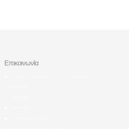
Επικοινωνία
Λ. Κηφισού 72, 10443 Αθήνα (Κολωνός)
2105136731 - 2
2105136348
2105147576
info@kpapadopoulou-co.gr
Δευτέρα - Παρασκευή: 10:00 - 17:00