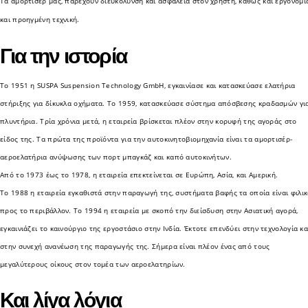
Τα αμορτισέρ μας, παρέχουν διευκόλυνση και ασφάλεια στον χρήστη, καθώς και εργονομί
και προηγμένη τεχνική.
Για την ιστορία
Το 1951 η SUSPA Suspension Technology GmbH, εγκαινίασε και κατασκεύασε ελατήρια
στήριξης για δίκυκλα οχήματα. Το 1959, κατασκεύασε σύστημα απόσβεσης κραδασμών γι
πλυντήρια. Τρία χρόνια μετά, η εταιρεία βρίσκεται πλέον στην κορυφή της αγοράς στο
είδος της. Τα πρώτα της προϊόντα για την αυτοκινητοβιομηχανία είναι τα αμορτισέρ-
αεροελατήρια ανύψωσης των πορτ μπαγκάζ και καπό αυτοκινήτων.
Από το 1973 έως το 1978, η εταιρεία επεκτείνεται σε Ευρώπη, Ασία, και Αμερική.
To 1988 η εταιρεία εγκαθιστά στην παραγωγή της, συστήματα βαφής τα οποία είναι φιλι
προς το περιβάλλον. Το 1994 η εταιρεία με σκοπό την διείσδυση στην Ασιατική αγορά,
εγκαινιάζει το καινούργιο της εργοστάσιο στην Ινδία. Έκτοτε επενδύει στην τεχνολογία κα
στην συνεχή ανανέωση της παραγωγής της. Σήμερα είναι πλέον ένας από τους
μεγαλύτερους οίκους στον τομέα των αεροελατηρίων.
Και λίγα λόγια