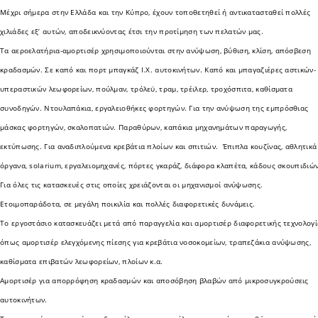
Μέχρι σήμερα στην Ελλάδα και την Κύπρο, έχουν τοποθετηθεί ή αντικατασταθεί πολλές
χιλιάδες εξ’ αυτών, αποδεικνύοντας έτσι την προτίμηση των πελατών μας.
Τα αεροελατήρια-αμορτισέρ χρησιμοποιούνται στην ανύψωση, βύθιση, κλίση, απόσβεση
κραδασμών. Σε καπό και πορτ μπαγκάζ Ι.Χ. αυτοκινήτων. Καπό και μπαγαζιέρες αστικών-
υπεραστικών λεωφορείων, πούλμαν, τρόλεϋ, τραμ, τρέιλερ, τροχόσπιτα, καθίσματα
συνοδηγών. Ντουλαπάκια, εργαλειοθήκες φορτηγών. Για την ανύψωση της εμπρόσθιας
μάσκας φορτηγών, σκαλοπατιών. Παραθύρων, καπάκια μηχανημάτων παραγωγής,
εκτύπωσης. Για αναδιπλούμενα κρεβάτια πλοίων και σπιτιών. Έπιπλα κουζίνας, αθλητικά
όργανα, solarium, εργαλειομηχανές, πόρτες γκαράζ, διάφορα κλαπέτα, κάδους σκουπιδιών
Για όλες τις κατασκευές στις οποίες χρειάζονται οι μηχανισμοί ανύψωσης.
Ετοιμοπαράδοτα, σε μεγάλη ποικιλία και πολλές διαφορετικές δυνάμεις.
Το εργοστάσιο κατασκευάζει μετά από παραγγελία και αμορτισέρ διαφορετικής τεχνολογί
όπως αμορτισέρ ελεγχόμενης πίεσης για κρεβάτια νοσοκομείων, τραπεζάκια ανύψωσης,
καθίσματα επιβατών λεωφορείων, πλοίων κ.α.
Αμορτισέρ για απορρόφηση κραδασμών και αποσόβηση βλαβών από μικροσυγκρούσεις
αυτοκινήτων.