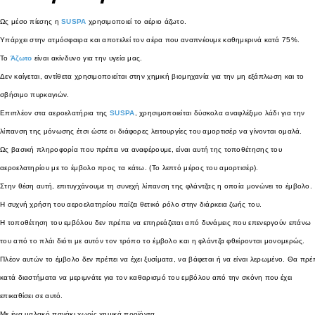
Ως μέσο πίεσης η
SUSPA
χρησιμοποιεί το αέριο άζωτο.
Υπάρχει στην ατμόσφαιρα και αποτελεί τον αέρα που αναπνέουμε καθημερινά κατά 75%.
Το
Άζωτο
είναι ακίνδυνο για την υγεία μας.
Δεν καίγεται, αντίθετα χρησιμοποιείται στην χημική βιομηχανία για την μη εξάπλωση και το
σβήσιμο πυρκαγιών.
Επιπλέον στα αεροελατήρια της
SUSPA
, χρησιμοποιείται δύσκολα αναφλέξιμο λάδι για την
λίπανση της μόνωσης έτσι ώστε οι διάφορες λειτουργίες του αμορτισέρ να γίνονται ομαλά.
Ως βασική πληροφορία που πρέπει να αναφέρουμε, είναι αυτή της τοποθέτησης του
αεροελατηρίου με το έμβολο προς τα κάτω. (Το λεπτό μέρος του αμορτισέρ).
Στην θέση αυτή, επιτυγχάνουμε τη συνεχή λίπανση της φλάντζας η οποία μονώνει το έμβολο
Η συχνή χρήση του αεροελατηρίου παίζει θετικό ρόλο στην διάρκεια ζωής του.
Η τοποθέτηση του εμβόλου δεν πρέπει να επηρεάζεται από δυνάμεις που επενεργούν επάνω
του από το πλάι διότι με αυτόν τον τρόπο το έμβολο και η φλάντζα φθείρονται μονομερώς.
Πλέον αυτών το έμβολο δεν πρέπει να έχει ξυσίματα, να βάφεται ή να είναι λερωμένο. Θα πρέ
κατά διαστήματα να μεριμνάτε για τον καθαρισμό του εμβόλου από την σκόνη που έχει
επικαθίσει σε αυτό.
Με ένα μαλακό πανάκι χωρίς χημικά προϊόντα.