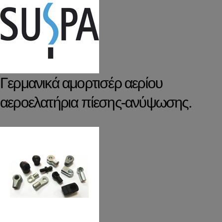
Γερμανικά αμορτισέρ αερίου
αεροελατήρια πίεσης-ανύψωσης.