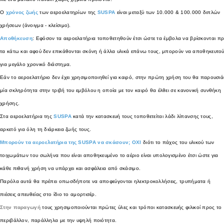
Ο
χρόνος ζωής
των αεροελατηρίων της
SUSPA
είναι μεταξύ των 10.000 & 100.000 διπλών
χρήσεων (άνοιγμα - κλείσιμο).
Αποθήκευση
: Εφόσον τα αεροελατήρια τοποθετηθούν έτσι ώστε τα έμβολα να βρίσκονται π
τα κάτω και αφού δεν επικάθονται σκόνη ή άλλα υλικά επάνω τους, μπορούν να αποθηκευτο
για μεγάλο χρονικό διάστημα.
Εάν το αεροελατήριο δεν έχει χρησιμοποιηθεί για καιρό, στην πρώτη χρήση του θα παρουσιά
μία σκληρότητα στην τριβή του εμβόλου η οποία με τον καιρό θα έλθει σε κανονική συνθήκη
χρήσης.
Στα αεροελατήρια της
SUSPA
κατά την κατασκευή τους τοποθετείται λάδι λίπανσης τους,
αρκετό για όλη τη διάρκεια ζωής τους.
Μπορούν τα αεροελατήρια της SUSPA να σκάσουν;
ΟΧΙ
διότι το πάχος του υλικού των
τοιχωμάτων του σωλήνα που είναι αποθηκευμένο το αέριο είναι υπολογισμένο έτσι ώστε για
κάθε πιθανή χρήση να υπάρχει και ασφάλεια από σκάσιμο.
Παρόλα αυτά θα πρέπει οπωσδήποτε να αποφεύγονται ηλεκτροκολλήσεις, τρυπήματα ή
πιέσεις απευθείας στο ίδιο το αμορτισέρ.
Στην παραγωγή
τους χρησιμοποιούνται πρώτες ύλες και τρόποι κατασκευής φιλικοί προς το
περιβάλλον, παράλληλα με την υψηλή ποιότητα.