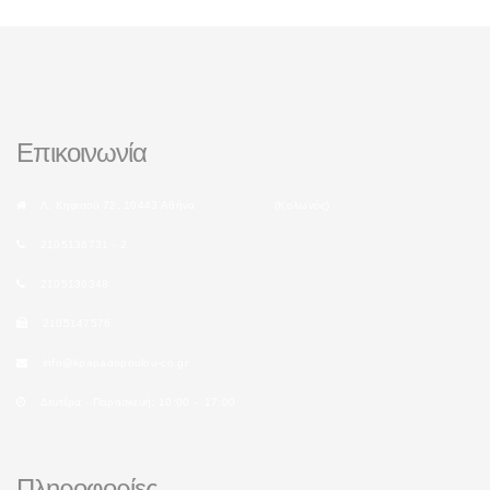
Επικοινωνία
Λ. Κηφισού 72, 10443 Αθήνα (Κολωνός)
2105136731 - 2
2105136348
2105147576
info@kpapadopoulou-co.gr
Δευτέρα - Παρασκευή: 10:00 - 17:00
Πληροφορίες