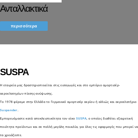
Ανταλλακτικά
περισσότερα
SUSPA
Η εταιρεία μας δραστηριοποιείται στις εισαγωγές και στο εμπόριο αμορτισέρ-
αεροελατηρίων πίεσης-ανύψωσης.
Τo 1978 φέραμε στην Ελλάδα το Γερμανικό αμορτισέρ αερίου ή αλλιώς και αεροελατήριο
Suspander
.
Εμπορευόμαστε κατά αποκλειστικότητα τον οίκο
SUSPA
, ο οποίος διαθέτει εξαιρετική
ποιότητα προϊόντων και σε πολλή μεγάλη ποικιλία, για όλες τις εφαρμογές που μπορεί ν
τα χρειάζεστε.