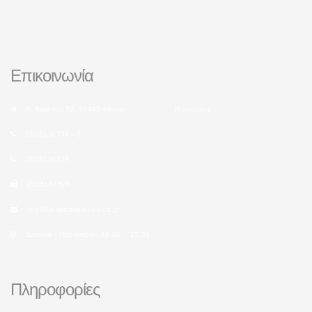
Επικοινωνία
Λ. Κηφισού 72, 10443 Αθήνα (Κολωνός)
2105136731 - 2
2105136348
2105147576
info@kpapadopoulou-co.gr
Δευτέρα - Παρασκευή: 10:00 - 17:00
Πληροφορίες