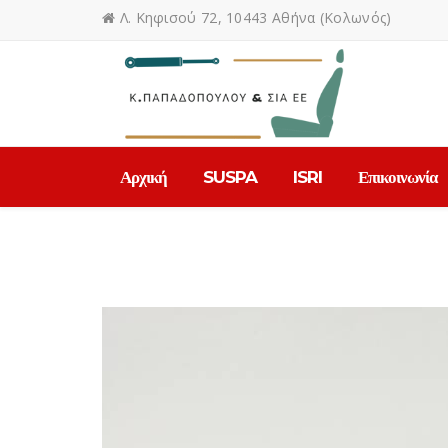
Λ. Κηφισού 72, 10443 Αθήνα (Κολωνός)
Αρχική
SUSPA
ISRI
Επικοινωνία