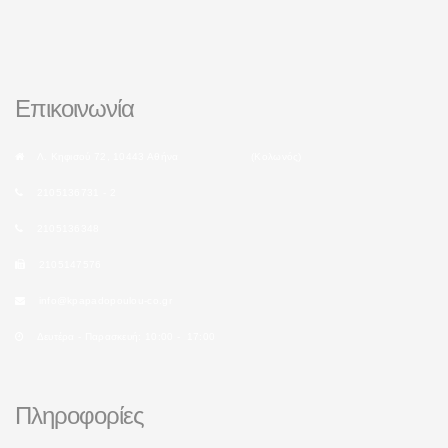
Επικοινωνία
Λ. Κηφισού 72, 10443 Αθήνα (Κολωνός)
2105136731 - 2
2105136348
2105147576
info@kpapadopoulou-co.gr
Δευτέρα - Παρασκευή: 10:00 - 17:00
Πληροφορίες